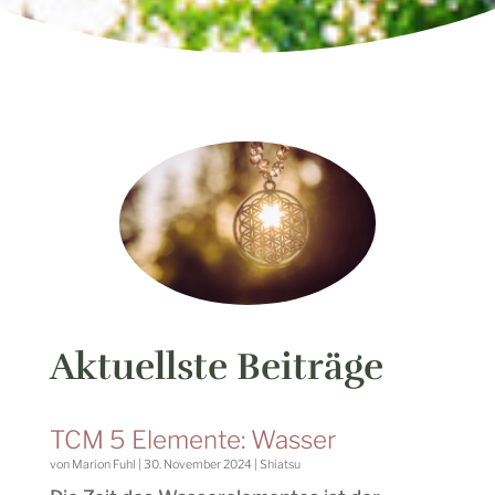
Aktuellste Beiträge
TCM 5 Elemente: Wasser
von
Marion Fuhl
|
30. November 2024
|
Shiatsu