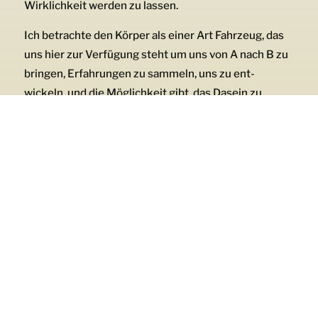
Wirklichkeit werden zu lassen.
Ich betrachte den Körper als einer Art Fahrzeug, das
uns hier zur Verfügung steht um uns von A nach B zu
bringen, Erfahrungen zu sammeln, uns zu ent-
wickeln, und die Möglichkeit gibt, das Dasein zu
genießen.
Für mich ist es wichtig, ihn mit gesunder Ernährung
und optimalen Bewegung- und Ruhezeiten zu
versorgen und auf die Signale zu achten, die er uns
sendet.
Körperarbeit ermöglicht für mich ein (wieder) in Ver-
Bindung gehen – mit sich selbst -, dadurch
Feinzeichen besser zu erkennen, bewusst agieren zu
lernen, Blockaden zu lösen, Erfahrungen zu
integrieren, Verantwortung zu übernehmen um
erfüllter in Einklang mit Menschen und Natur